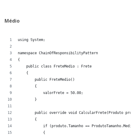
Médio
using System;
namespace ChainOfResponsibilityPattern
{
    public class FreteMedio : Frete
    {
        public FreteMedio()
        {
            valorFrete = 50.00;
        }
        public override void CalcularFrete(Produto prod
        {
            if (produto.Tamanho == ProdutoTamanho.Medio
            {