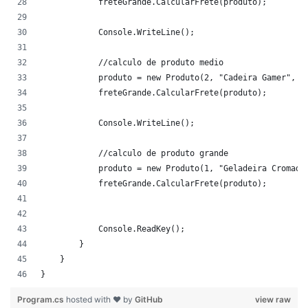
            freteGrande.CalcularFrete(produto);
            Console.WriteLine();
            //calculo de produto medio
            produto = new Produto(2, "Cadeira Gamer", 7
            freteGrande.CalcularFrete(produto);
            Console.WriteLine();
            //calculo de produto grande
            produto = new Produto(1, "Geladeira Cromada
            freteGrande.CalcularFrete(produto);
            Console.ReadKey();
        }
    }
}
Program.cs
hosted with ❤ by
GitHub
view raw