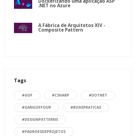
Dockerizando uma aplicação ASP
.NET no Azure
A Fábrica de Arquitetos XIV -
Composite Pattern
Tags
#GOF
#CSHARP
#DOTNET
#GANGOFFOUR
#BOASPRATICAS
#DESIGNPATTERNS
#PADROESDEPROJETOS