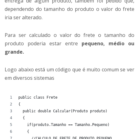
entrega de algum produto, também foi pedido que,
dependendo do tamanho do produto o valor do frete
iria ser alterado.
Para ser calculado o valor do frete o tamanho do
produto poderia estar entre
pequeno, médio ou
grande.
Logo abaixo está um código que é muito comum se ver
em diversos sistemas
public class Frete
{
  public double Calcular(Produto produto)
  {
    if(produto.Tamanho == Tamanho.Pequeno)
    {
      //CALCULO DE FRETE DE PRODUTO PEQUENO