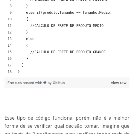
    }
    else if(produto.Tamanho == Tamanho.Medio)
    {
      //CALCULO DE FRETE DE PRODUTO MEDIO
    }
    else
    {
      //CALCULO DE FRETE DE PRODUTO GRANDE
    }
  }
}
Frete.cs
hosted with ❤ by
GitHub
view raw
Esse tipo de código funciona, porém não é a melhor
forma de se verificar qual decisão tomar, imagine que
ao invés de 3 parâmetros para verificar tenha mais de