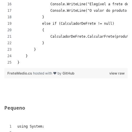
                Console.WriteLine("Elegível a frete de 
                Console.WriteLine("O valor do produto: 
            }
            else if (CalculadorDeFrete != null)
            {
                CalculadorDeFrete.CalcularFrete(produto
            }
        }
    }
}
FreteMedio.cs
hosted with ❤ by
GitHub
view raw
Pequeno
using System;