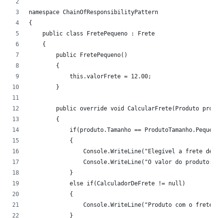
namespace ChainOfResponsibilityPattern
{
    public class FretePequeno : Frete
    {
        public FretePequeno()
        {
            this.valorFrete = 12.00;
        }
        public override void CalcularFrete(Produto prod
        {
            if(produto.Tamanho == ProdutoTamanho.Pequen
            {
                Console.WriteLine("Elegível a frete de 
                Console.WriteLine("O valor do produto: 
            }
            else if(CalculadorDeFrete != null)
            {
                Console.WriteLine("Produto com o frete 
            }