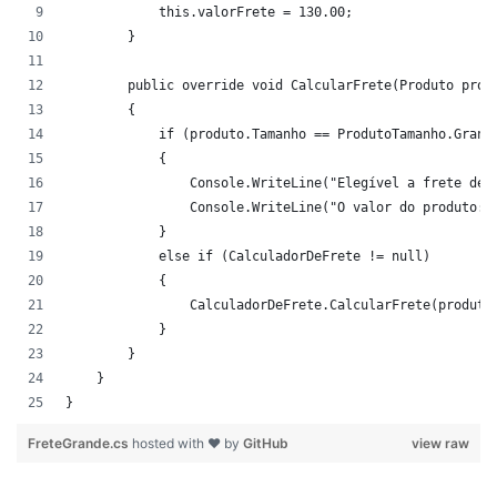
            this.valorFrete = 130.00;
        }
        public override void CalcularFrete(Produto prod
        {
            if (produto.Tamanho == ProdutoTamanho.Grand
            {
                Console.WriteLine("Elegível a frete de 
                Console.WriteLine("O valor do produto: 
            }
            else if (CalculadorDeFrete != null)
            {
                CalculadorDeFrete.CalcularFrete(produto
            }
        }
    }
}
FreteGrande.cs
hosted with ❤ by
GitHub
view raw